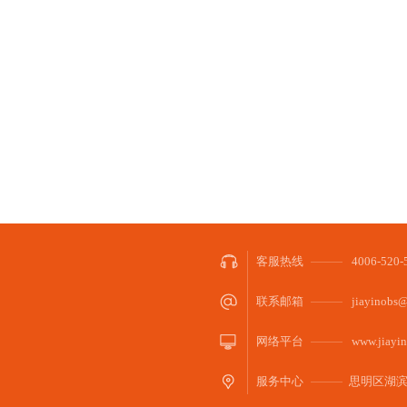
客服热线
4006-52
联系邮箱
jiayinobs@
网络平台
www.jiayin
服务中心
思明区湖滨