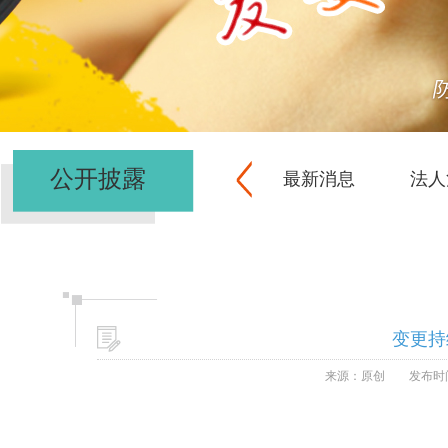
公开披露
最新消息
法人
变更持
来源：原创
发布时间：