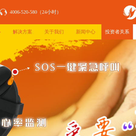
4006-520-580（24小时）
心
解决方案
关于我们
新闻中心
投资者关系