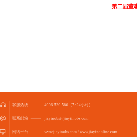
第二届董
客服热线
4006-520-580（7×24小时）
联系邮箱
jiayinobs@jiayiinobs.com
网络平台
www.jiayinobs.com / www.jiayinonline.com