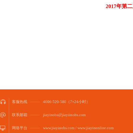
2017年
客服热线
4006-520-580（7×24小时）
联系邮箱
jiayinobs@jiayiinobs.com
网络平台
www.jiayinobs.com / www.jiayinonline.com