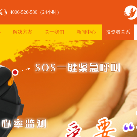
4006-520-580（24小时）
心
解决方案
关于我们
新闻中心
投资者关系